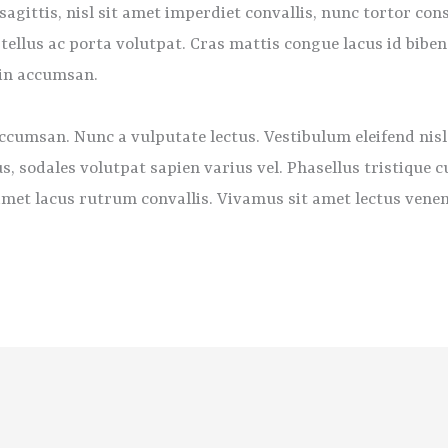
agittis, nisl sit amet imperdiet convallis, nunc tortor cons
 tellus ac porta volutpat. Cras mattis congue lacus id bibe
 in accumsan.
ccumsan. Nunc a vulputate lectus. Vestibulum eleifend nisl
, sodales volutpat sapien varius vel. Phasellus tristique cu
t amet lacus rutrum convallis. Vivamus sit amet lectus ven