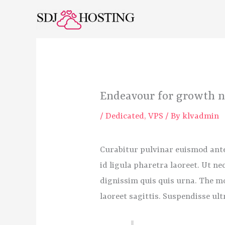
Skip
to
content
Endeavour for growth n
/
Dedicated
,
VPS
/ By
klvadmin
Curabitur pulvinar euismod ante,
id ligula pharetra laoreet. Ut n
dignissim quis quis urna. The mo
laoreet sagittis. Suspendisse ul