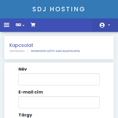
SDJ HOSTING
Toggle
navigation
Főoldal
Kapcsolat
Rendelés
ÜGYFÉLKAPU
ÉRTÉKESÍTÉS ELŐTTI KAPCSOLATFELVÉTEL
Közlemények
Név
Tudásbázis
Hálózat állapota
E-mail cím
Kapcsolat
Tárgy